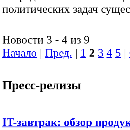
политических задач сущес
Новости 3 - 4 из 9
Начало
|
Пред.
|
1
2
3
4
5
|
Пресс-релизы
IT-завтрак: обзор проду