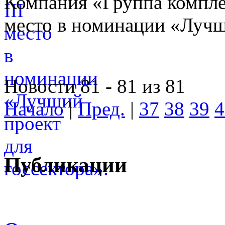
Компания «Группа компле
место в номинации «Лучши
Новости 81 - 81 из 81
Начало
|
Пред.
|
37
38
39
4
Публикации