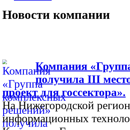
Новости компании
Компания «Групп
получила III мес
проект для госсектора».
На Нижегородской регион
информационных технолог