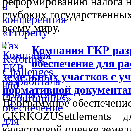
реформированию налога н
глубоких государственны
всему миру.
Компания ГКР раз
обеспечение для р
земельных участков с у
нормативной документа
Программное обеспечение
GKRKOZUSettlements – дл
кадастровой оценке земел