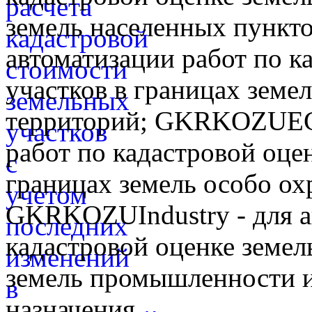
земель населенных пунк
автоматизации работ по к
участков в границах земе
территорий; GKRKOZUEGT
работ по кадастровой оце
границах земель особо о
GKRKOZUIndustry - для а
кадастровой оценке земел
земель промышленности и
назначения