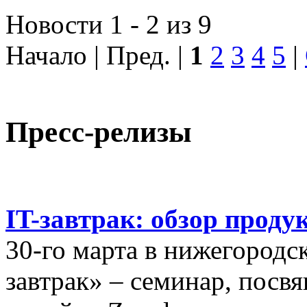
Новости 1 - 2 из 9
Начало | Пред. |
1
2
3
4
5
|
Пресс-релизы
IT-завтрак: обзор проду
30-го марта в нижегородс
завтрак» – семинар, пос