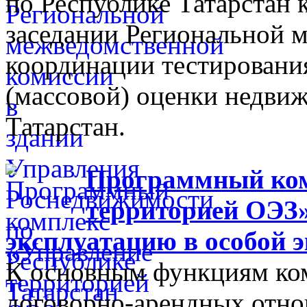
по Республике Татарстан
заседании Региональной 
координации тестировани
(массовой) оценки недви
Татарстан.
Программный ком
территорией ОЭЗ»
эксплуатацию в особой 
К основным функциям ком
договорно-арендных отно