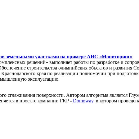
тов земельными участками на примере АИС «Мониторинг»
комплексных решений» выполняет работы по разработке и сопр
Обеспечение строительства олимпийских объектов и развития Со
т Краснодарского края по реализации полномочий при подгото
омышленную эксплуатацию.
ого сглаживания поверхности. Автором алгоритма является Глух
няется в проекте компании ГКР -
Domoway
, в котором проведе