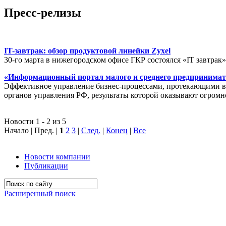
Пресс-релизы
IT-завтрак: обзор продуктовой линейки Zyxel
30-го марта в нижегородском офисе ГКР состоялся «IT завтрак
«Информационный портал малого и среднего предпринимат
Эффективное управление бизнес-процессами, протекающими в р
органов управления РФ, результаты которой оказывают огромн
Новости 1 - 2 из 5
Начало | Пред. |
1
2
3
|
След.
|
Конец
|
Все
Новости компании
Публикации
Расширенный поиск