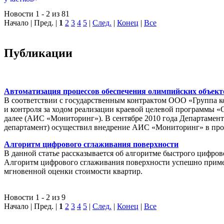
Новости 1 - 2 из 81
Начало | Пред. |
1
2
3
4
5
|
След.
|
Конец
|
Все
Публикации
Автоматизация процессов обеспечения олимпийских объек
В соответствии с государственным контрактом ООО «Группа 
и контроля за ходом реализации краевой целевой программы «
далее (АИС «Мониторинг»). В сентябре 2010 года Департамен
департамент) осуществил внедрение АИС «Мониторинг» в пр
Алгоритм цифрового сглаживания поверхности
В данной статье рассказывается об алгоритме быстрого цифров
Алгоритм цифрового сглаживания поверхности успешно приме
мгновенной оценки стоимости квартир.
Новости 1 - 2 из 9
Начало | Пред. |
1
2
3
4
5
|
След.
|
Конец
|
Все