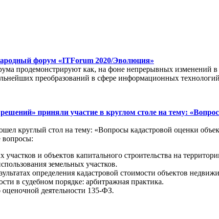
ународный форум «ITForum 2020/Эволюция»
рума продемонстрируют как, на фоне непрерывных изменений в
дальнейших преобразований в сфере информационных технологий
ешений» приняли участие в круглом столе на тему: «Вопро
ошел круглый стол на тему: «Вопросы кадастровой оценки объе
 вопросы:
х участков и объектов капитального строительства на территор
спользования земельных участков.
зультатах определения кадастровой стоимости объектов недвиж
сти в судебном порядке: арбитражная практика.
 оценочной деятельности 135-ФЗ.