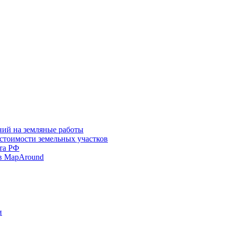
ний на земляные работы
 стоимости земельных участков
та РФ
в MapAround
и