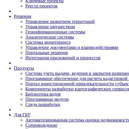
Ключевые проекты
Реестр проектов
Решения
Управление развитием территорий
Управление имуществом
Геоинформационные системы
Аналитические системы
Системы мониторинга
Управление документами и взаимодействиями
Портальные решения
Интеграция приложений и процессов
Продукты
Система учета выдачи, ведения и закрытия разреше
Программное обеспечение для расчета кадастровой
Портал инвестиционной привлекательности субъек
Компоненты разработки картографических сервисо
Библиотека кодов
Программные модули
Среда разработки
Для ГБУ
Автоматизированная система оценки недвижимост
Сопровождение