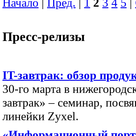
Начало
|
Пред.
|
1
2
3
4
5
|
Пресс-релизы
IT-завтрак: обзор проду
30-го марта в нижегородс
завтрак» – семинар, пос
линейки Zyxel.
«Информационный порта