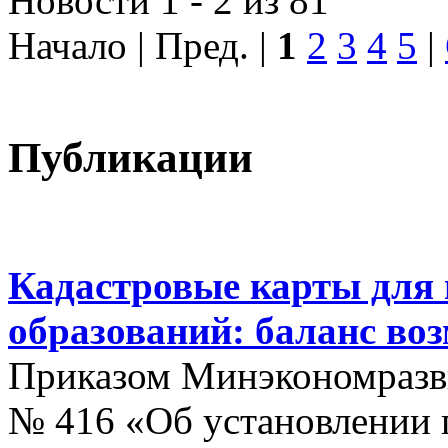
Новости 1 - 2 из 81
Начало | Пред. |
1
2
3
4
5
|
Публикации
Кадастровые карты для
образований: баланс во
Приказом Минэкономразви
№ 416 «Об установлении п