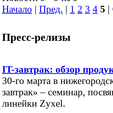
Начало
|
Пред.
|
1
2
3
4
5
|
Пресс-релизы
IT-завтрак: обзор проду
30-го марта в нижегородс
завтрак» – семинар, пос
линейки Zyxel.