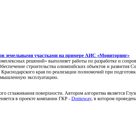
тов земельными участками на примере АИС «Мониторинг»
комплексных решений» выполняет работы по разработке и сопр
Обеспечение строительства олимпийских объектов и развития Со
т Краснодарского края по реализации полномочий при подгото
омышленную эксплуатацию.
ого сглаживания поверхности. Автором алгоритма является Глух
няется в проекте компании ГКР -
Domoway
, в котором проведе