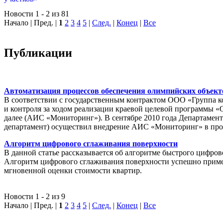
Новости 1 - 2 из 81
Начало | Пред. |
1
2
3
4
5
|
След.
|
Конец
|
Все
Публикации
Автоматизация процессов обеспечения олимпийских объек
В соответствии с государственным контрактом ООО «Группа 
и контроля за ходом реализации краевой целевой программы «
далее (АИС «Мониторинг»). В сентябре 2010 года Департамен
департамент) осуществил внедрение АИС «Мониторинг» в пр
Алгоритм цифрового сглаживания поверхности
В данной статье рассказывается об алгоритме быстрого цифров
Алгоритм цифрового сглаживания поверхности успешно приме
мгновенной оценки стоимости квартир.
Новости 1 - 2 из 9
Начало | Пред. |
1
2
3
4
5
|
След.
|
Конец
|
Все