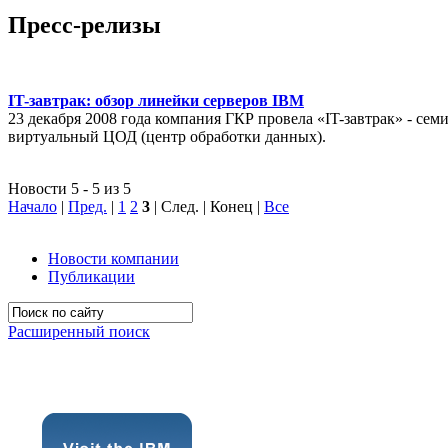
Пресс-релизы
IT-завтрак: обзор линейки серверов IBM
23 декабря 2008 года компания ГКР провела «IT-завтрак» - с
виртуальный ЦОД (центр обработки данных).
Новости 5 - 5 из 5
Начало
|
Пред.
|
1
2
3
| След. | Конец
|
Все
Новости компании
Публикации
Расширенный поиск