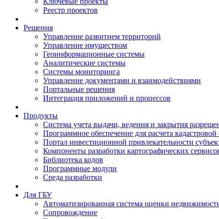
Ключевые проекты
Реестр проектов
Решения
Управление развитием территорий
Управление имуществом
Геоинформационные системы
Аналитические системы
Системы мониторинга
Управление документами и взаимодействиями
Портальные решения
Интеграция приложений и процессов
Продукты
Система учета выдачи, ведения и закрытия разреше
Программное обеспечение для расчета кадастровой
Портал инвестиционной привлекательности субъек
Компоненты разработки картографических сервисо
Библиотека кодов
Программные модули
Среда разработки
Для ГБУ
Автоматизированная система оценки недвижимост
Сопровождение