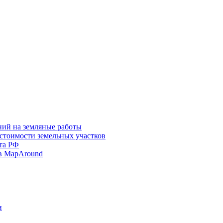
ний на земляные работы
 стоимости земельных участков
та РФ
в MapAround
и