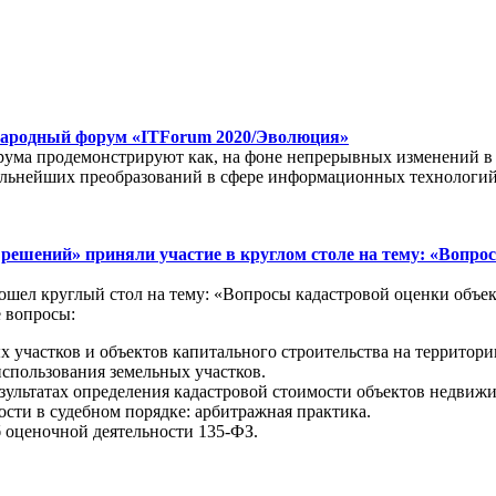
ународный форум «ITForum 2020/Эволюция»
рума продемонстрируют как, на фоне непрерывных изменений в
дальнейших преобразований в сфере информационных технологий
ешений» приняли участие в круглом столе на тему: «Вопро
ошел круглый стол на тему: «Вопросы кадастровой оценки объе
 вопросы:
х участков и объектов капитального строительства на территор
спользования земельных участков.
зультатах определения кадастровой стоимости объектов недвиж
сти в судебном порядке: арбитражная практика.
 оценочной деятельности 135-ФЗ.