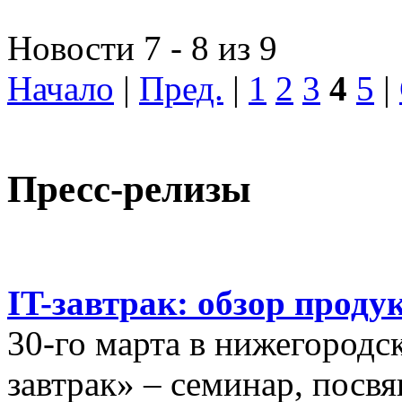
Новости 7 - 8 из 9
Начало
|
Пред.
|
1
2
3
4
5
|
Пресс-релизы
IT-завтрак: обзор проду
30-го марта в нижегородс
завтрак» – семинар, пос