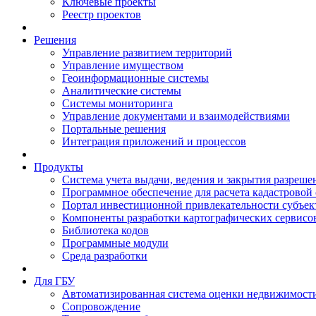
Ключевые проекты
Реестр проектов
Решения
Управление развитием территорий
Управление имуществом
Геоинформационные системы
Аналитические системы
Системы мониторинга
Управление документами и взаимодействиями
Портальные решения
Интеграция приложений и процессов
Продукты
Система учета выдачи, ведения и закрытия разреше
Программное обеспечение для расчета кадастровой
Портал инвестиционной привлекательности субъек
Компоненты разработки картографических сервисо
Библиотека кодов
Программные модули
Среда разработки
Для ГБУ
Автоматизированная система оценки недвижимост
Сопровождение