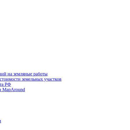
ний на земляные работы
 стоимости земельных участков
та РФ
в MapAround
и