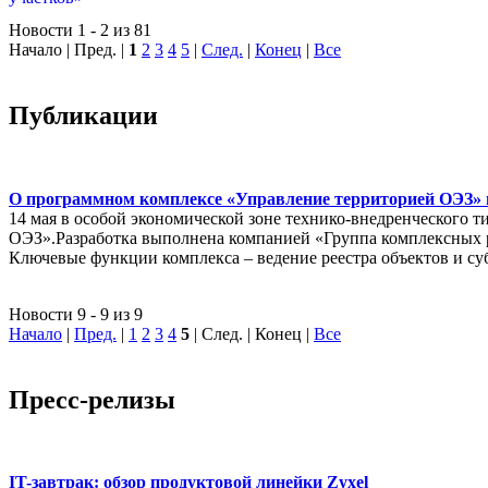
Новости 1 - 2 из 81
Начало | Пред. |
1
2
3
4
5
|
След.
|
Конец
|
Все
Публикации
О программном комплексе «Управление территорией ОЭЗ» в
14 мая в особой экономической зоне технико-внедренческого 
ОЭЗ».Разработка выполнена компанией «Группа комплексных
Ключевые функции комплекса – ведение реестра объектов и су
Новости 9 - 9 из 9
Начало
|
Пред.
|
1
2
3
4
5
| След. | Конец
|
Все
Пресс-релизы
IT-завтрак: обзор продуктовой линейки Zyxel