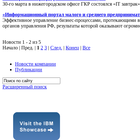
30-го марта в нижегородском офисе ГКР состоялся «IT завтрак
«Информационный портал малого и среднего предпринимат
Эффективное управление бизнес-процессами, протекающими в р
органов управления РФ, результаты которой оказывают огромн
Новости 1 - 2 из 5
Начало | Пред. |
1
2
3
|
След.
|
Конец
|
Все
Новости компании
Публикации
Расширенный поиск