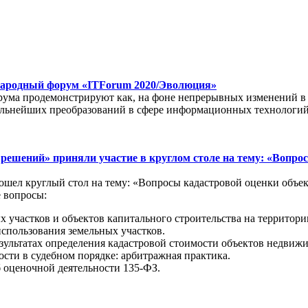
ународный форум «ITForum 2020/Эволюция»
рума продемонстрируют как, на фоне непрерывных изменений в
дальнейших преобразований в сфере информационных технологий
ешений» приняли участие в круглом столе на тему: «Вопро
ошел круглый стол на тему: «Вопросы кадастровой оценки объе
 вопросы:
х участков и объектов капитального строительства на территор
спользования земельных участков.
зультатах определения кадастровой стоимости объектов недвиж
сти в судебном порядке: арбитражная практика.
 оценочной деятельности 135-ФЗ.