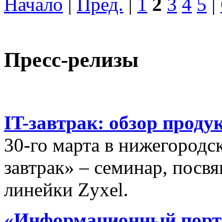
Начало
|
Пред.
|
1
2
3
4
5
|
Пресс-релизы
IT-завтрак: обзор проду
30-го марта в нижегородс
завтрак» – семинар, пос
линейки Zyxel.
«Информационный порта