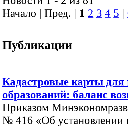
Новости 1 - 2 из 81
Начало | Пред. |
1
2
3
4
5
|
Публикации
Кадастровые карты для
образований: баланс во
Приказом Минэкономразви
№ 416 «Об установлении п