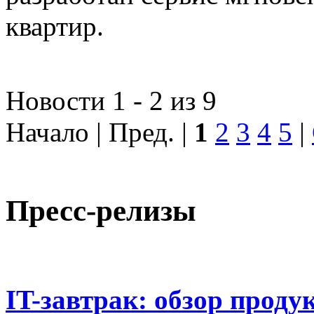
квартир.
Новости 1 - 2 из 9
Начало | Пред. |
1
2
3
4
5
|
Пресс-релизы
IT-завтрак: обзор проду