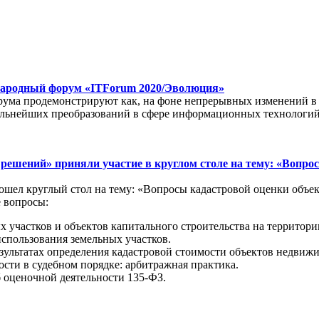
ународный форум «ITForum 2020/Эволюция»
рума продемонстрируют как, на фоне непрерывных изменений в
дальнейших преобразований в сфере информационных технологий
ешений» приняли участие в круглом столе на тему: «Вопро
ошел круглый стол на тему: «Вопросы кадастровой оценки объе
 вопросы:
х участков и объектов капитального строительства на территор
спользования земельных участков.
зультатах определения кадастровой стоимости объектов недвиж
сти в судебном порядке: арбитражная практика.
 оценочной деятельности 135-ФЗ.