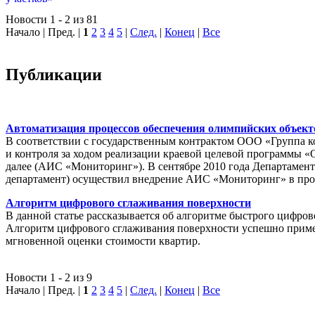
Новости 1 - 2 из 81
Начало | Пред. |
1
2
3
4
5
|
След.
|
Конец
|
Все
Публикации
Автоматизация процессов обеспечения олимпийских объек
В соответствии с государственным контрактом ООО «Группа 
и контроля за ходом реализации краевой целевой программы «
далее (АИС «Мониторинг»). В сентябре 2010 года Департамен
департамент) осуществил внедрение АИС «Мониторинг» в пр
Алгоритм цифрового сглаживания поверхности
В данной статье рассказывается об алгоритме быстрого цифров
Алгоритм цифрового сглаживания поверхности успешно приме
мгновенной оценки стоимости квартир.
Новости 1 - 2 из 9
Начало | Пред. |
1
2
3
4
5
|
След.
|
Конец
|
Все