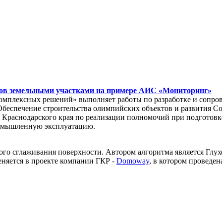
тов земельными участками на примере АИС «Мониторинг»
комплексных решений» выполняет работы по разработке и сопр
Обеспечение строительства олимпийских объектов и развития Со
т Краснодарского края по реализации полномочий при подгото
омышленную эксплуатацию.
ого сглаживания поверхности. Автором алгоритма является Глух
няется в проекте компании ГКР -
Domoway
, в котором проведе