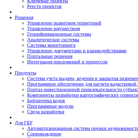
Ключевые проекты
Реестр проектов
Решения
Управление развитием территорий
Управление имуществом
Геоинформационные системы
Аналитические системы
Системы мониторинга
Управление документами и взаимодействиями
Портальные решения
Интеграция приложений и процессов
Продукты
Система учета выдачи, ведения и закрытия разреше
Программное обеспечение для расчета кадастровой
Портал инвестиционной привлекательности субъек
Компоненты разработки картографических сервисо
Библиотека кодов
Программные модули
Среда разработки
Для ГБУ
Автоматизированная система оценки недвижимост
Сопровождение