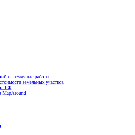
ний на земляные работы
 стоимости земельных участков
та РФ
в MapAround
и