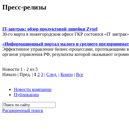
Пресс-релизы
IT-завтрак: обзор продуктовой линейки Zyxel
30-го марта в нижегородском офисе ГКР состоялся «IT завтрак
«Информационный портал малого и среднего предпринимат
Эффективное управление бизнес-процессами, протекающими в р
органов управления РФ, результаты которой оказывают огромн
Новости 1 - 2 из 5
Начало | Пред. |
1
2
3
|
След.
|
Конец
|
Все
Новости компании
Публикации
Расширенный поиск