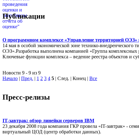
Публикации
О программном комплексе «Управление территорией ОЭЗ» в
14 мая в особой экономической зоне технико-внедренческого 
ОЭЗ».Разработка выполнена компанией «Группа комплексных
Ключевые функции комплекса – ведение реестра объектов и су
Новости 9 - 9 из 9
Начало
|
Пред.
|
1
2
3
4
5
| След. | Конец
|
Все
Пресс-релизы
IT-завтрак: обзор линейки серверов IBM
23 декабря 2008 года компания ГКР провела «IT-завтрак» - с
виртуальный ЦОД (центр обработки данных).