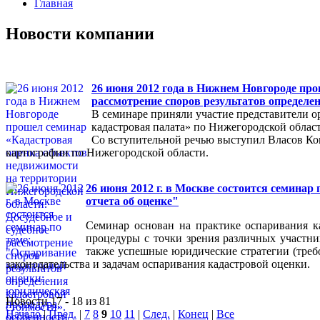
Главная
Новости компании
26 июня 2012 года в Нижнем Новгороде про
рассмотрение споров результатов определе
В семинаре приняли участие представители о
кадастровая палата» по Нижегородской облас
Со вступительной речью выступил Власов Ко
картографии по Нижегородской области.
26 июня 2012 г. в Москве состоится семинар
отчета об оценке"
Семинар основан на практике оспаривания к
процедуры с точки зрения различных участни
также успешные юридические стратегии (требо
законодательства и задачам оспаривания кадастровой оценки.
Новости 17 - 18 из 81
Начало
|
Пред.
|
7
8
9
10
11
|
След.
|
Конец
|
Все