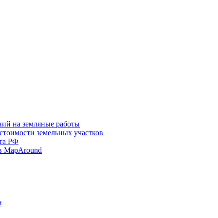
ний на земляные работы
 стоимости земельных участков
та РФ
в MapAround
и