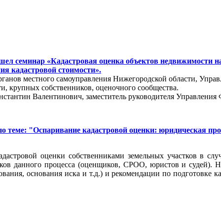
шел семинар «Кадастровая оценка объектов недвижимости на
ния кадастровой стоимости».
рганов местного самоуправления Нижегородской области, Управ
ти, крупных собственников, оценочного сообщества.
нстантин Валентинович, заместитель руководителя Управления 
 по теме: "Оспаривание кадастровой оценки: юридическая пр
адастровой оценки собственниками земельных участков в слу
ков данного процесса (оценщиков, СРОО, юристов и судей). 
вания, основания иска и т.д.) и рекомендации по подготовке 