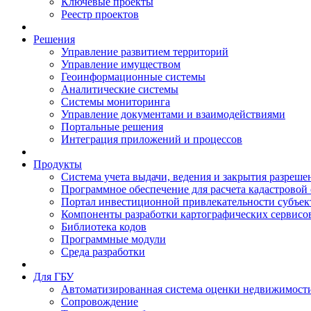
Ключевые проекты
Реестр проектов
Решения
Управление развитием территорий
Управление имуществом
Геоинформационные системы
Аналитические системы
Системы мониторинга
Управление документами и взаимодействиями
Портальные решения
Интеграция приложений и процессов
Продукты
Система учета выдачи, ведения и закрытия разреше
Программное обеспечение для расчета кадастровой
Портал инвестиционной привлекательности субъек
Компоненты разработки картографических сервисо
Библиотека кодов
Программные модули
Среда разработки
Для ГБУ
Автоматизированная система оценки недвижимост
Сопровождение